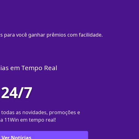
is para você ganhar prêmios com facilidade.
cias em Tempo Real
24/7
e todas as novidades, promoções e
a 11Win em tempo real!
Ver Notícias