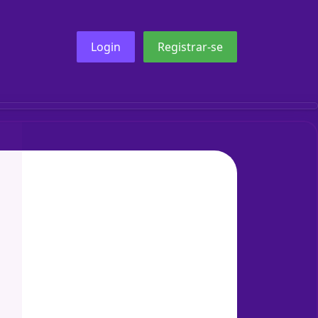
Login
Registrar-se