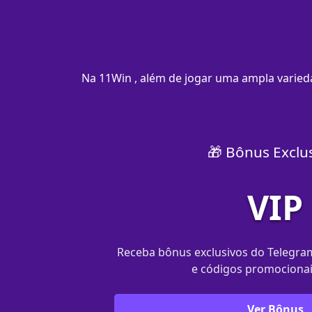
Na 11Win , além de jogar uma ampla varieda
🎁 Bônus Exclu
VIP
Receba bônus exclusivos do Telegra
e códigos promocionai
Ver Bônus