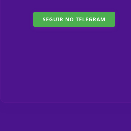
SEGUIR NO TELEGRAM