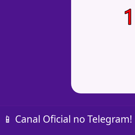
📱 Canal Oficial no Telegram!