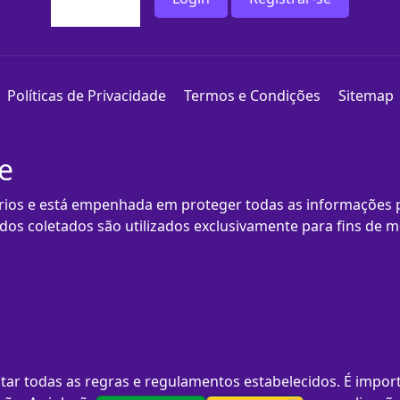
Políticas de Privacidade
Termos e Condições
Sitemap
de
ários e está empenhada em proteger todas as informações 
os coletados são utilizados exclusivamente para fins de m
r todas as regras e regulamentos estabelecidos. É import