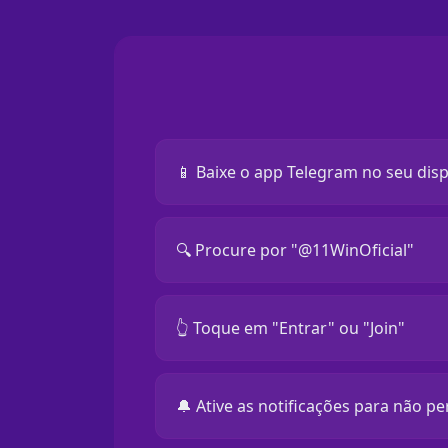
📱 Baixe o app Telegram no seu disp
🔍 Procure por "@11WinOficial"
👆 Toque em "Entrar" ou "Join"
🔔 Ative as notificações para não p