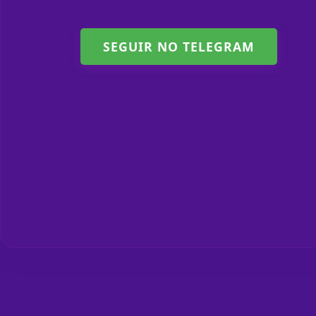
SEGUIR NO TELEGRAM