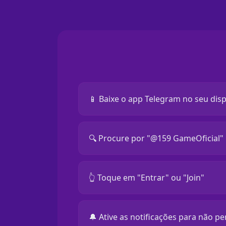
📱 Baixe o app Telegram no seu disp
🔍 Procure por "@159 GameOficial"
👆 Toque em "Entrar" ou "Join"
🔔 Ative as notificações para não p