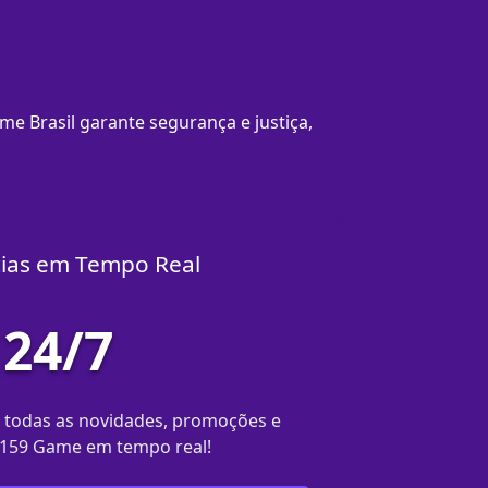
e Brasil garante segurança e justiça,
cias em Tempo Real
24/7
e todas as novidades, promoções e
 159 Game em tempo real!