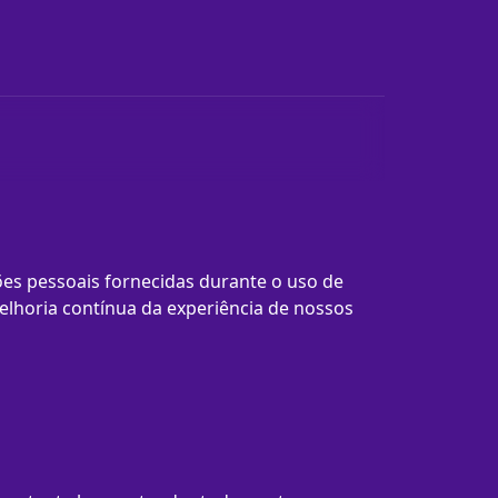
es pessoais fornecidas durante o uso de
elhoria contínua da experiência de nossos