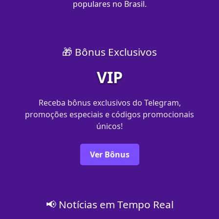
populares no Brasil.
🎁 Bônus Exclusivos
VIP
Receba bônus exclusivos do Telegram,
promoções especiais e códigos promocionais
únicos!
Ver Bônus
📢 Notícias em Tempo Real