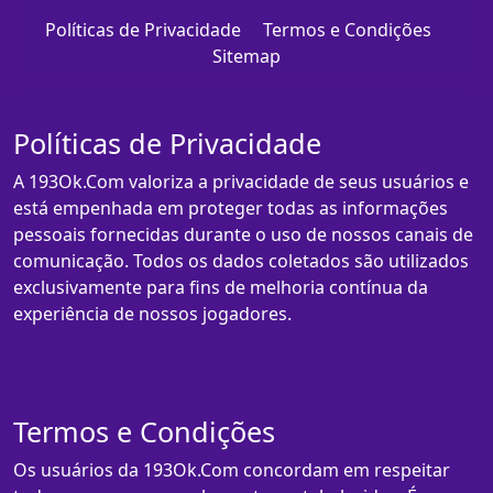
Políticas de Privacidade
Termos e Condições
Sitemap
Políticas de Privacidade
A 193Ok.Com valoriza a privacidade de seus usuários e
está empenhada em proteger todas as informações
pessoais fornecidas durante o uso de nossos canais de
comunicação. Todos os dados coletados são utilizados
exclusivamente para fins de melhoria contínua da
experiência de nossos jogadores.
Termos e Condições
Os usuários da 193Ok.Com concordam em respeitar