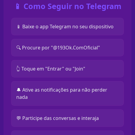
📱 Como Seguir no Telegram
📱 Baixe o app Telegram no seu dispositivo
🔍 Procure por "@193Ok.ComOficial"
👆 Toque em "Entrar" ou "Join"
🔔 Ative as notificações para não perder
nada
💬 Participe das conversas e interaja