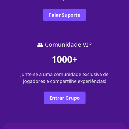
Falar Suporte
👥 Comunidade VIP
1000+
Junte-se a uma comunidade exclusiva de
jogadores e compartilhe experiências!
Entrar Grupo