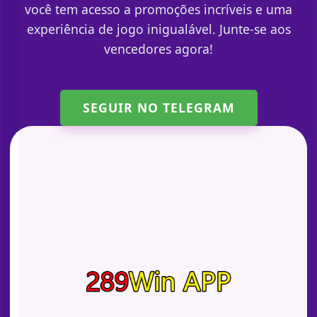
você tem acesso a promoções incríveis e uma
experiência de jogo inigualável. Junte-se aos
vencedores agora!
SEGUIR NO TELEGRAM