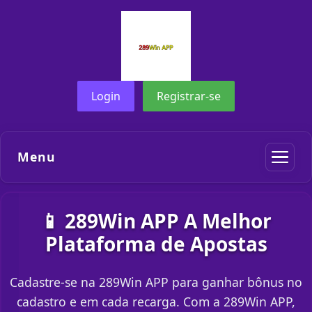
Login
Registrar-se
Menu
📱 289Win APP A Melhor
Plataforma de Apostas
Cadastre-se na 289Win APP para ganhar bônus no
cadastro e em cada recarga. Com a 289Win APP,