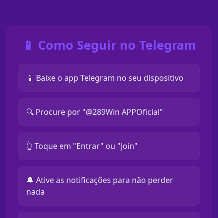
📱 Como Seguir no Telegram
📱 Baixe o app Telegram no seu dispositivo
🔍 Procure por "@289Win APPOficial"
👆 Toque em "Entrar" ou "Join"
🔔 Ative as notificações para não perder
nada