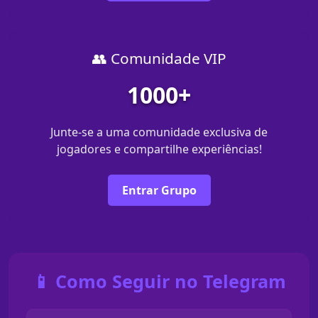
👥 Comunidade VIP
1000+
Junte-se a uma comunidade exclusiva de
jogadores e compartilhe experiências!
Entrar Grupo
📱 Como Seguir no Telegram