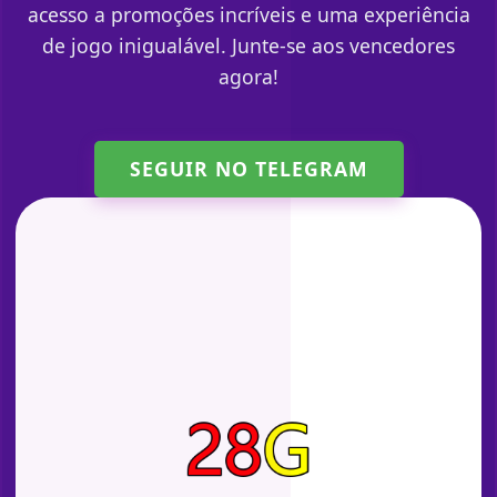
acesso a promoções incríveis e uma experiência
de jogo inigualável. Junte-se aos vencedores
agora!
SEGUIR NO TELEGRAM