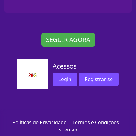
SEGUIR AGORA
Acessos
Login
Registrar-se
Políticas de Privacidade
Termos e Condições
Sitemap