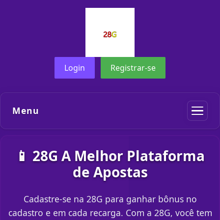
Login
Registrar-se
Menu
📱 28G A Melhor Plataforma
de Apostas
Cadastre-se na 28G para ganhar bônus no
cadastro e em cada recarga. Com a 28G, você tem