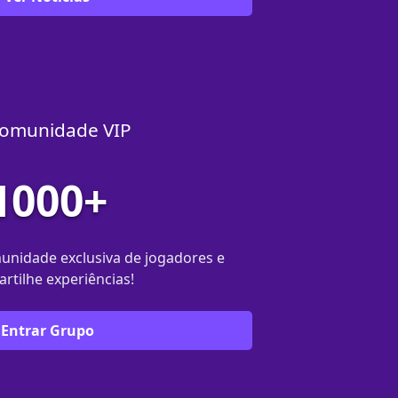
Comunidade VIP
1000+
unidade exclusiva de jogadores e
rtilhe experiências!
Entrar Grupo