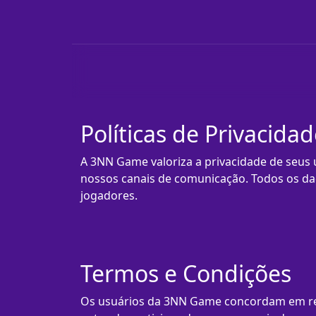
Políticas de Privacida
A 3NN Game valoriza a privacidade de seus
nossos canais de comunicação. Todos os dad
jogadores.
Termos e Condições
Os usuários da 3NN Game concordam em resp