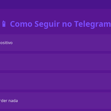
📱 Como Seguir no Telegram
ositivo
"
erder nada