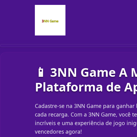
📱 3NN Game A 
Plataforma de A
Cadastre-se na 3NN Game para ganhar 
cada recarga. Com a 3NN Game, você t
incríveis e uma experiência de jogo inig
vencedores agora!