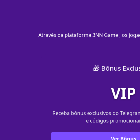
Através da plataforma 3NN Game , os jogad
🎁 Bônus Exclu
VIP
Receba bônus exclusivos do Telegra
e códigos promocionai
Ver Bônus