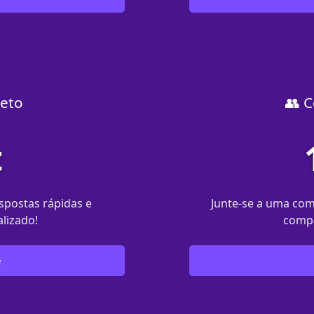
reto
👥 
t
espostas rápidas e
Junte-se a uma com
lizado!
compa
e