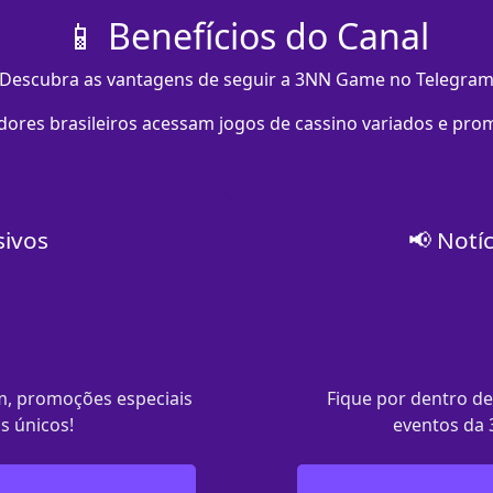
📱 Benefícios do Canal
Descubra as vantagens de seguir a 3NN Game no Telegra
ores brasileiros acessam jogos de cassino variados e promo
sivos
📢 Notí
m, promoções especiais
Fique por dentro d
s únicos!
eventos da