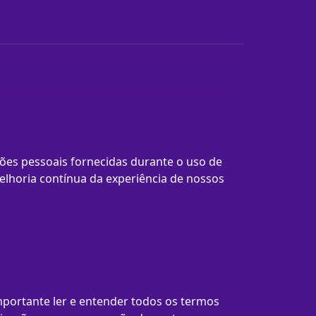
ões pessoais fornecidas durante o uso de
elhoria contínua da experiência de nossos
portante ler e entender todos os termos