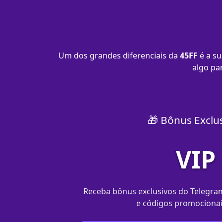
Um dos grandes diferenciais da
45FF
é a su
algo pa
🎁 Bônus Exclu
VIP
Receba bônus exclusivos do Telegra
e códigos promocionai