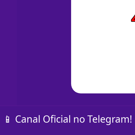
📱 Canal Oficial no Telegram!