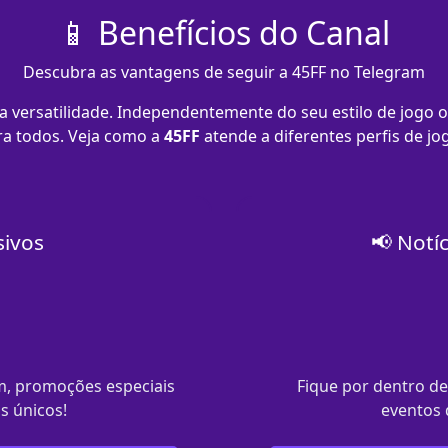
📱 Benefícios do Canal
Descubra as vantagens de seguir a 45FF no Telegram
a versatilidade. Independentemente do seu estilo de jogo o
ra todos. Veja como a
45FF
atende a diferentes perfis de jo
sivos
📢 Notí
m, promoções especiais
Fique por dentro d
s únicos!
eventos 