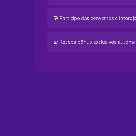
💬 Participe das conversas e interaj
🎁 Receba bônus exclusivos autom