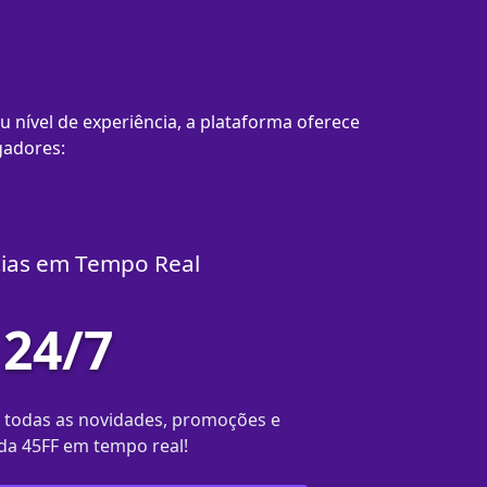
u nível de experiência, a plataforma oferece
gadores:
cias em Tempo Real
24/7
e todas as novidades, promoções e
da 45FF em tempo real!