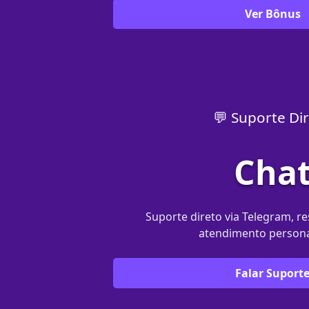
Ver Bônus
💬 Suporte Di
Cha
Suporte direto via Telegram, r
atendimento persona
Falar Suport