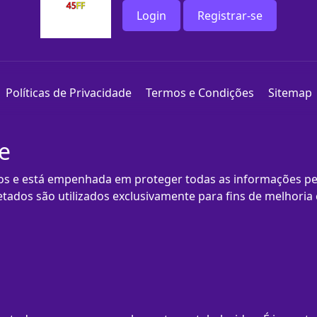
Login
Registrar-se
Políticas de Privacidade
Termos e Condições
Sitemap
de
rios e está empenhada em proteger todas as informações p
tados são utilizados exclusivamente para fins de melhoria