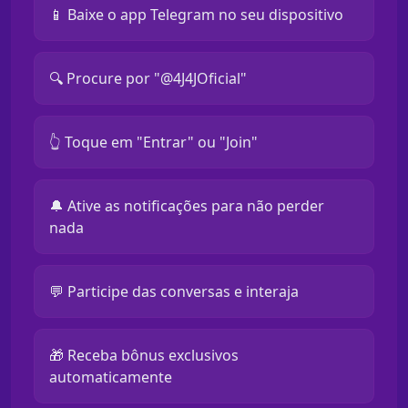
📱 Baixe o app Telegram no seu dispositivo
🔍 Procure por "@4J4JOficial"
👆 Toque em "Entrar" ou "Join"
🔔 Ative as notificações para não perder
nada
💬 Participe das conversas e interaja
🎁 Receba bônus exclusivos
automaticamente