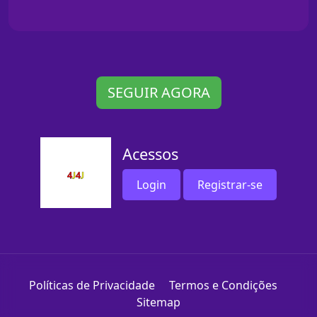
SEGUIR AGORA
Acessos
Login
Registrar-se
Políticas de Privacidade
Termos e Condições
Sitemap