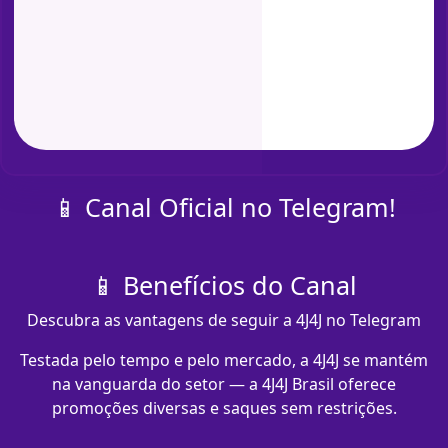
📱 Canal Oficial no Telegram!
📱 Benefícios do Canal
Descubra as vantagens de seguir a 4J4J no Telegram
Testada pelo tempo e pelo mercado, a 4J4J se mantém
na vanguarda do setor — a 4J4J Brasil oferece
promoções diversas e saques sem restrições.