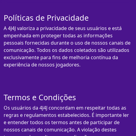
Políticas de Privacidade
A 4J4J valoriza a privacidade de seus usuários e está
empenhada em proteger todas as informações
pessoais fornecidas durante o uso de nossos canais de
comunicação. Todos os dados coletados são utilizados
exclusivamente para fins de melhoria contínua da
experiência de nossos jogadores.
Termos e Condições
Os usuários da 4J4J concordam em respeitar todas as
regras e regulamentos estabelecidos. É importante ler
e entender todos os termos antes de participar de
nossos canais de comunicação. A violação destes