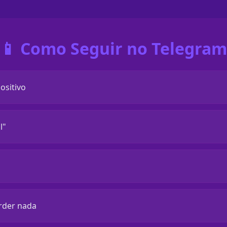
📱 Como Seguir no Telegram
ositivo
l"
erder nada