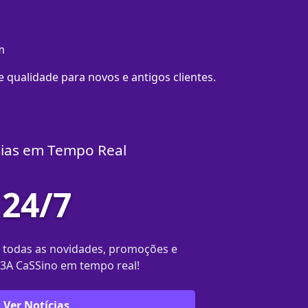
m
 qualidade para novos e antigos clientes.
cias em Tempo Real
24/7
e todas as novidades, promoções e
53A CaSSino em tempo real!
Ver Notícias