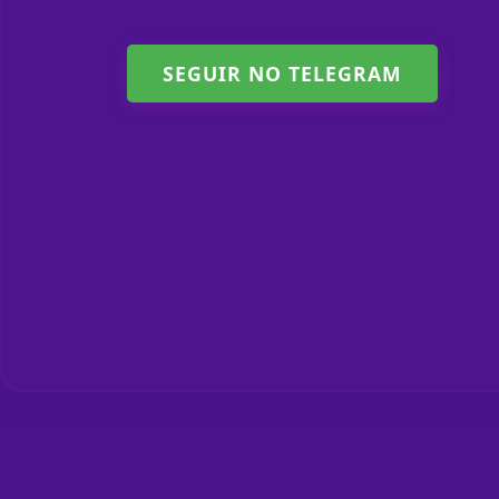
SEGUIR NO TELEGRAM