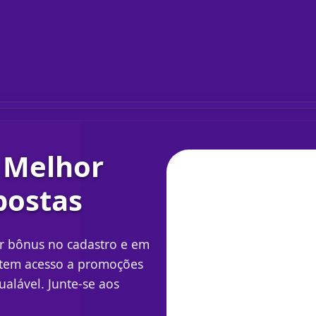
A Melhor
postas
r bônus no cadastro e em
 tem acesso a promoções
ualável. Junte-se aos