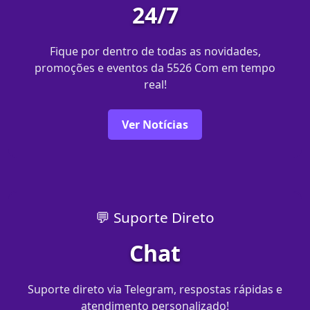
24/7
Fique por dentro de todas as novidades,
promoções e eventos da 5526 Com em tempo
real!
Ver Notícias
💬 Suporte Direto
Chat
Suporte direto via Telegram, respostas rápidas e
atendimento personalizado!