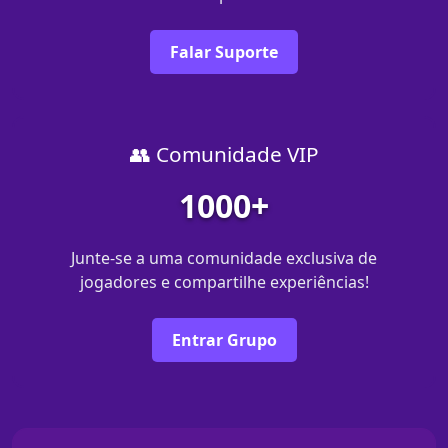
Falar Suporte
👥 Comunidade VIP
1000+
Junte-se a uma comunidade exclusiva de
jogadores e compartilhe experiências!
Entrar Grupo