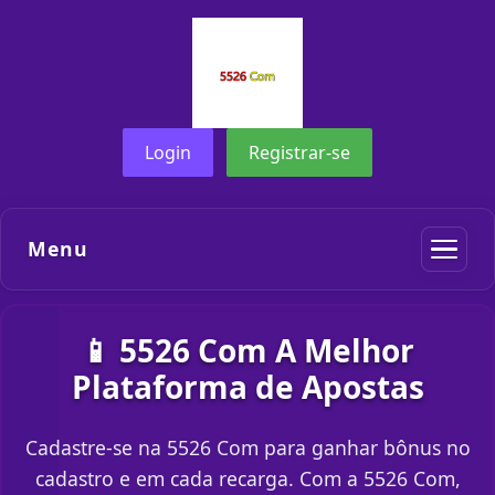
Login
Registrar-se
Menu
📱 5526 Com A Melhor
Plataforma de Apostas
Cadastre-se na 5526 Com para ganhar bônus no
cadastro e em cada recarga. Com a 5526 Com,