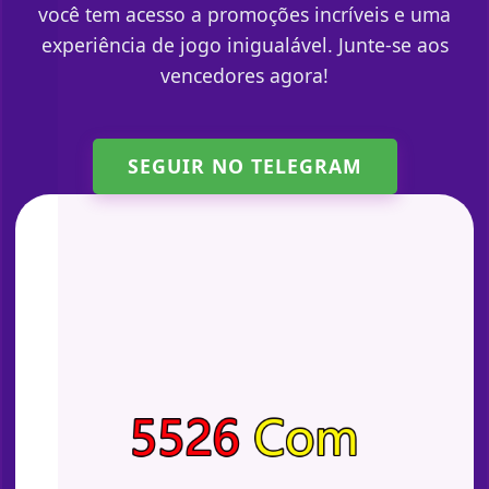
você tem acesso a promoções incríveis e uma
experiência de jogo inigualável. Junte-se aos
vencedores agora!
SEGUIR NO TELEGRAM