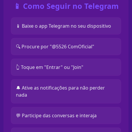
📱 Como Seguir no Telegram
📱 Baixe o app Telegram no seu dispositivo
🔍 Procure por "@5526 ComOficial"
👆 Toque em "Entrar" ou "Join"
🔔 Ative as notificações para não perder
nada
💬 Participe das conversas e interaja