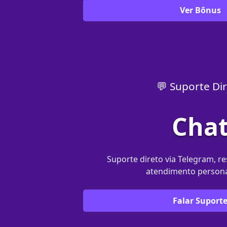
Ver Bônus
💬 Suporte Di
Cha
Suporte direto via Telegram, r
atendimento persona
Falar Suport