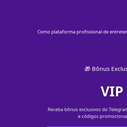
Como plataforma profissional de entreten
🎁 Bônus Exclu
VIP
Receba bônus exclusivos do Telegra
e códigos promocionai