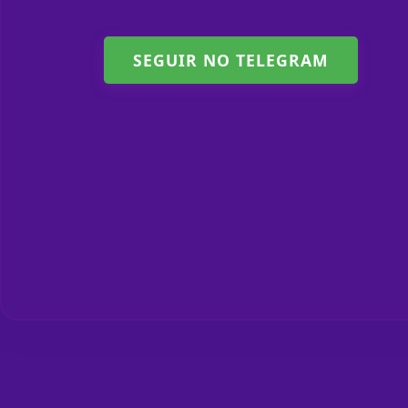
SEGUIR NO TELEGRAM