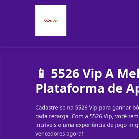
📱 5526 Vip A Me
Plataforma de A
Cadastre-se na 5526 Vip para ganhar b
cada recarga. Com a 5526 Vip, você te
incríveis e uma experiência de jogo inig
vencedores agora!