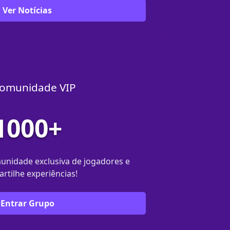
Ver Notícias
Comunidade VIP
1000+
unidade exclusiva de jogadores e
rtilhe experiências!
Entrar Grupo