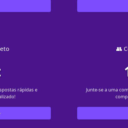
reto
👥 
t
espostas rápidas e
Junte-se a uma com
lizado!
compa
e