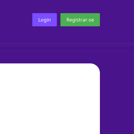
Login
Registrar-se