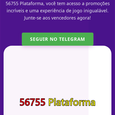
56755 Plataforma, você tem acesso a promoções
incríveis e uma experiência de jogo inigualável.
Junte-se aos vencedores agora!
SEGUIR NO TELEGRAM