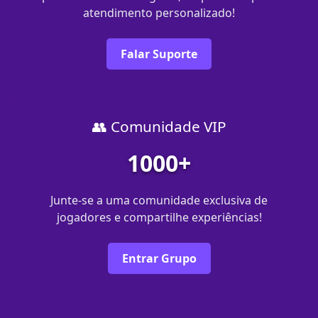
atendimento personalizado!
Falar Suporte
👥 Comunidade VIP
1000+
Junte-se a uma comunidade exclusiva de
jogadores e compartilhe experiências!
Entrar Grupo