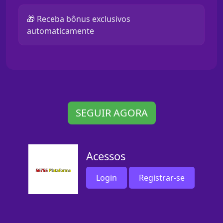
🎁 Receba bônus exclusivos
automaticamente
SEGUIR AGORA
Acessos
Login
Registrar-se