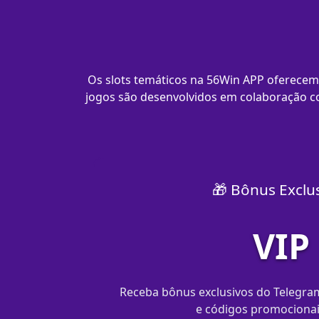
Os slots temáticos na 56Win APP oferecem e
jogos são desenvolvidos em colaboração co
🎁 Bônus Exclu
VIP
Receba bônus exclusivos do Telegra
e códigos promocionai