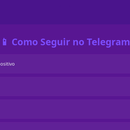
📱 Como Seguir no Telegram
ositivo