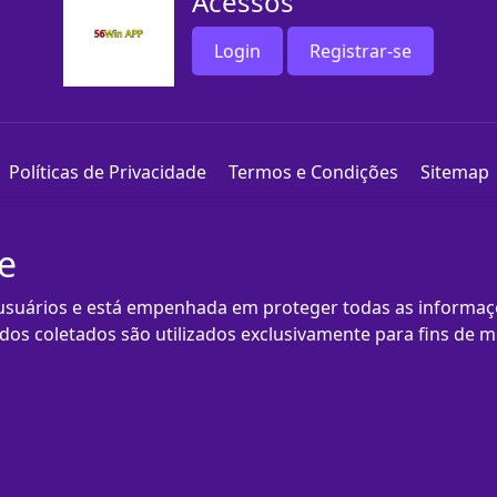
Acessos
Login
Registrar-se
Políticas de Privacidade
Termos e Condições
Sitemap
de
 usuários e está empenhada em proteger todas as informaç
os coletados são utilizados exclusivamente para fins de m