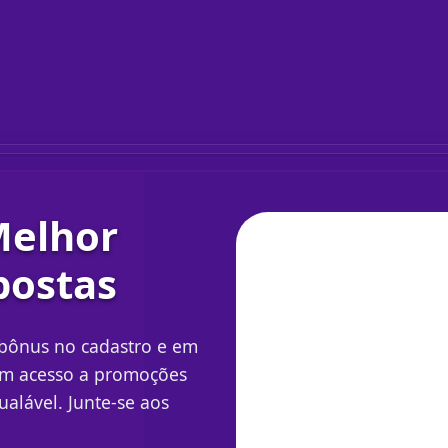
Melhor
postas
bônus no cadastro e em
em acesso a promoções
ualável. Junte-se aos