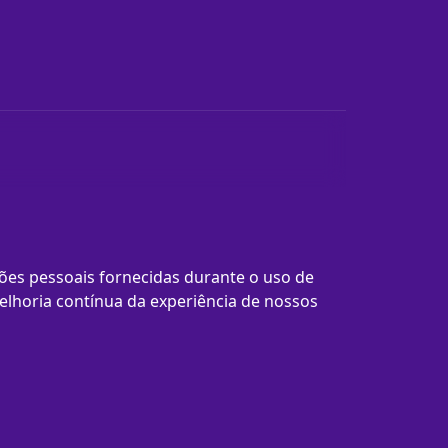
ões pessoais fornecidas durante o uso de
elhoria contínua da experiência de nossos