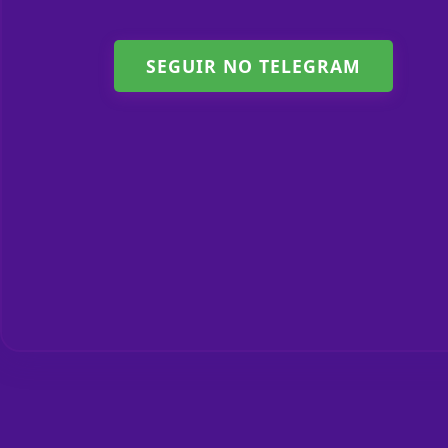
SEGUIR NO TELEGRAM