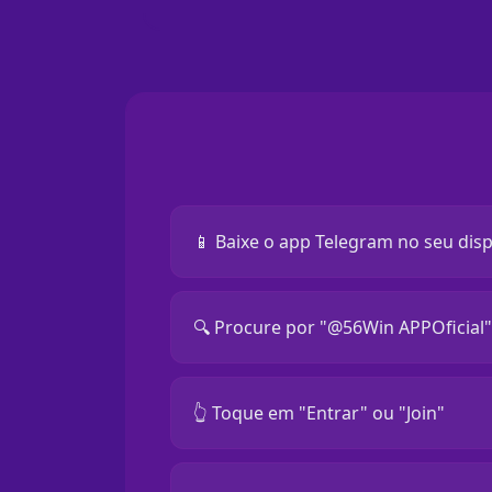
📱 Baixe o app Telegram no seu disp
🔍 Procure por "@56Win APPOficial"
👆 Toque em "Entrar" ou "Join"