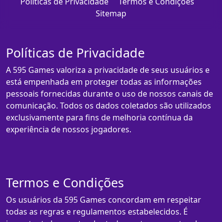
Políticas de Privacidade
Termos e Condições
Sitemap
Políticas de Privacidade
A 595 Games valoriza a privacidade de seus usuários e
está empenhada em proteger todas as informações
pessoais fornecidas durante o uso de nossos canais de
comunicação. Todos os dados coletados são utilizados
exclusivamente para fins de melhoria contínua da
experiência de nossos jogadores.
Termos e Condições
Os usuários da 595 Games concordam em respeitar
todas as regras e regulamentos estabelecidos. É