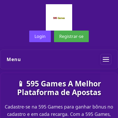
Login
Registrar-se
Menu
📱 595 Games A Melhor
Plataforma de Apostas
Cadastre-se na 595 Games para ganhar bônus no
cadastro e em cada recarga. Com a 595 Games,