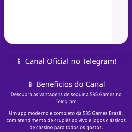
📱 Canal Oficial no Telegram!
📱 Benefícios do Canal
Descubra as vantagens de seguir a 595 Games no
Telegram
Um app moderno e completo da 595 Games Brasil ,
com atendimento de crupiês ao vivo e jogos clássicos
de cassino para todos os gostos.