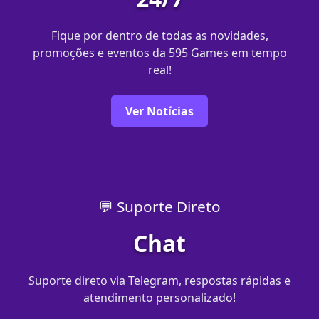
Fique por dentro de todas as novidades,
promoções e eventos da 595 Games em tempo
real!
Ver Notícias
💬 Suporte Direto
Chat
Suporte direto via Telegram, respostas rápidas e
atendimento personalizado!