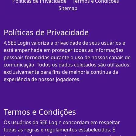
Políticas de Privacidade
Termos e Condições
Sitemap
Políticas de Privacidade
A 5EE Login valoriza a privacidade de seus usuários e
está empenhada em proteger todas as informações
pessoais fornecidas durante o uso de nossos canais de
comunicação. Todos os dados coletados são utilizados
exclusivamente para fins de melhoria contínua da
experiência de nossos jogadores.
Termos e Condições
Os usuários da 5EE Login concordam em respeitar
todas as regras e regulamentos estabelecidos. É