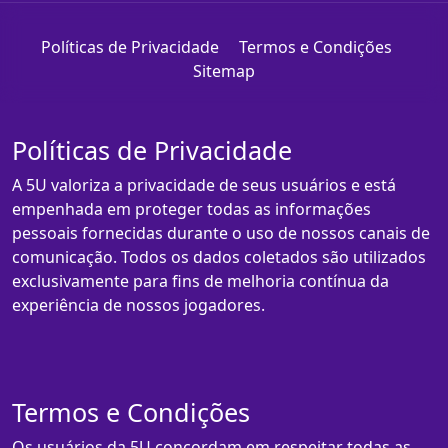
Políticas de Privacidade
Termos e Condições
Sitemap
Políticas de Privacidade
A 5U valoriza a privacidade de seus usuários e está
empenhada em proteger todas as informações
pessoais fornecidas durante o uso de nossos canais de
comunicação. Todos os dados coletados são utilizados
exclusivamente para fins de melhoria contínua da
experiência de nossos jogadores.
Termos e Condições
Os usuários da 5U concordam em respeitar todas as