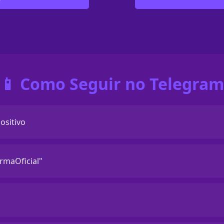
📱 Como Seguir no Telegram
ositivo
rmaOficial"