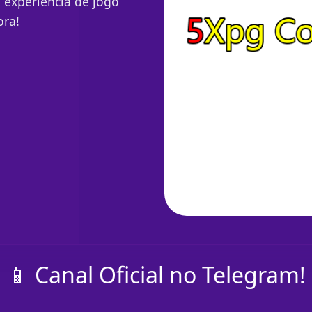
 experiência de jogo
ora!
📱 Canal Oficial no Telegram!