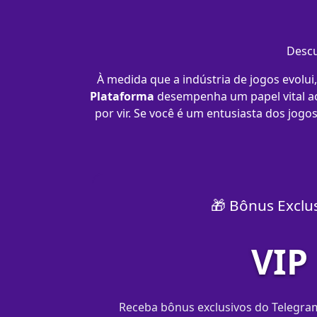
Descu
À medida que a indústria de jogos evolui
Plataforma
desempenha um papel vital ao
por vir. Se você é um entusiasta dos jogo
🎁 Bônus Exclu
VIP
Receba bônus exclusivos do Telegra