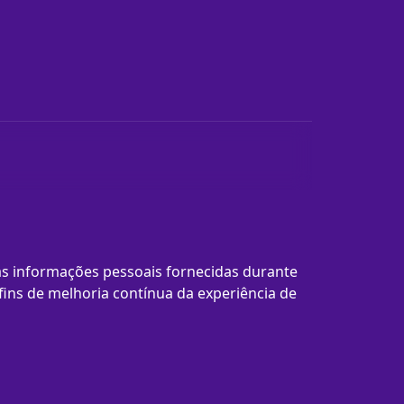
as informações pessoais fornecidas durante
fins de melhoria contínua da experiência de