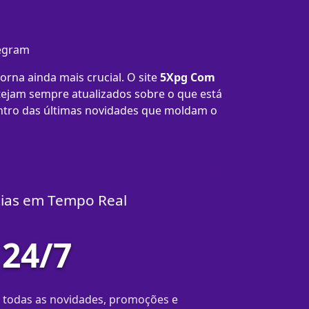
legram
orna ainda mais crucial. O site
5Xpg Com
ejam sempre atualizados sobre o que está
 dentro das últimas novidades que moldam o
cias em Tempo Real
24/7
e todas as novidades, promoções e