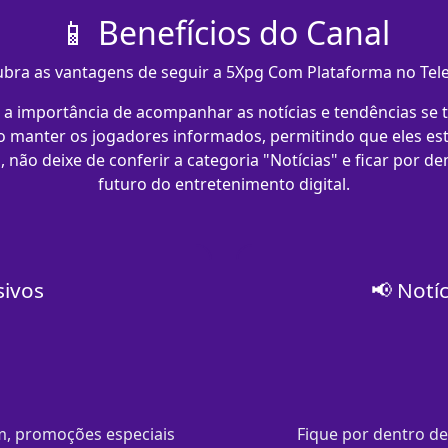
📱 Benefícios do Canal
bra as vantagens de seguir a 5Xpg Com Plataforma no Te
, a importância de acompanhar as notícias e tendências se t
 manter os jogadores informados, permitindo que eles est
s, não deixe de conferir a categoria "Notícias" e ficar por
futuro do entretenimento digital.
sivos
📢 Notí
m, promoções especiais
Fique por dentro d