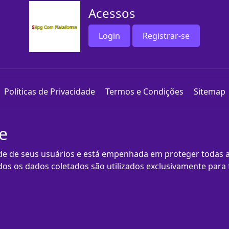
Acessos
Login
Registrar-se
Políticas de Privacidade
Termos e Condições
Sitemap
de
ade de seus usuários e está empenhada em proteger todas 
os os dados coletados são utilizados exclusivamente para 