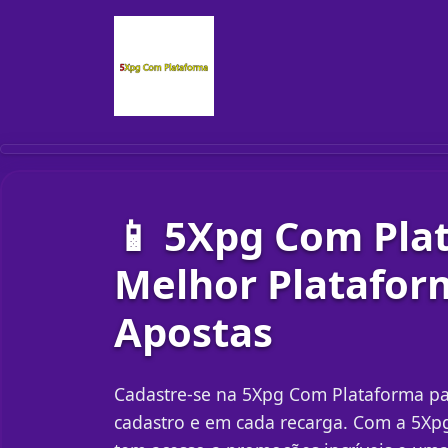
📱 5Xpg Com Pla
Melhor Platafor
Apostas
Cadastre-se na 5Xpg Com Plataforma p
cadastro e em cada recarga. Com a 5Xp