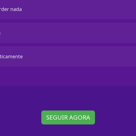
erder nada
a
aticamente
SEGUIR AGORA