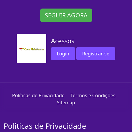
SEGUIR AGORA
Acessos
Login
Registrar-se
Políticas de Privacidade
Termos e Condições
Sitemap
Políticas de Privacidade