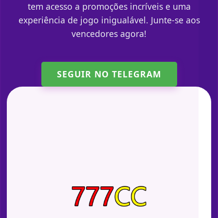
tem acesso a promoções incríveis e uma
experiência de jogo inigualável. Junte-se aos
vencedores agora!
SEGUIR NO TELEGRAM