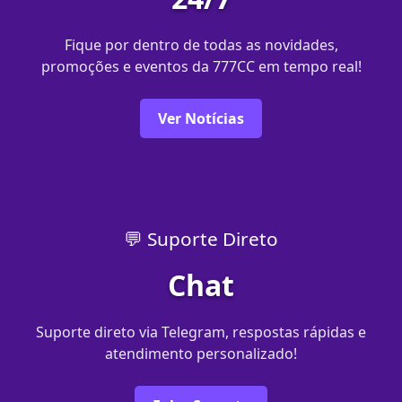
Fique por dentro de todas as novidades,
promoções e eventos da 777CC em tempo real!
Ver Notícias
💬 Suporte Direto
Chat
Suporte direto via Telegram, respostas rápidas e
atendimento personalizado!