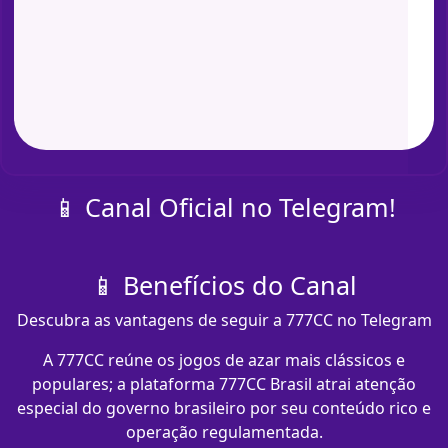
📱 Canal Oficial no Telegram!
📱 Benefícios do Canal
Descubra as vantagens de seguir a 777CC no Telegram
A 777CC reúne os jogos de azar mais clássicos e
populares; a plataforma 777CC Brasil atrai atenção
especial do governo brasileiro por seu conteúdo rico e
operação regulamentada.