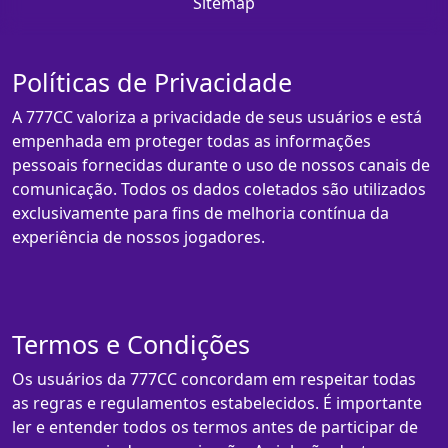
Sitemap
Políticas de Privacidade
A 777CC valoriza a privacidade de seus usuários e está
empenhada em proteger todas as informações
pessoais fornecidas durante o uso de nossos canais de
comunicação. Todos os dados coletados são utilizados
exclusivamente para fins de melhoria contínua da
experiência de nossos jogadores.
Termos e Condições
Os usuários da 777CC concordam em respeitar todas
as regras e regulamentos estabelecidos. É importante
ler e entender todos os termos antes de participar de