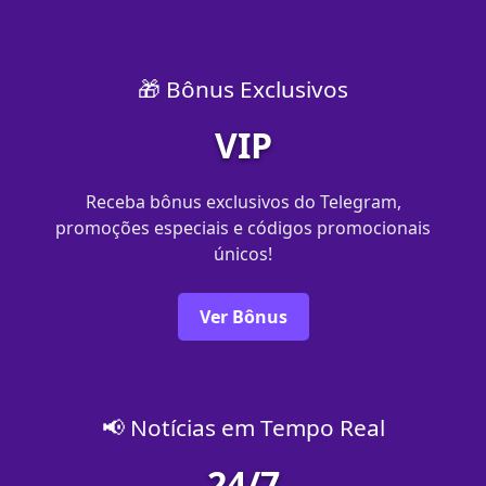
🎁 Bônus Exclusivos
VIP
Receba bônus exclusivos do Telegram,
promoções especiais e códigos promocionais
únicos!
Ver Bônus
📢 Notícias em Tempo Real
24/7