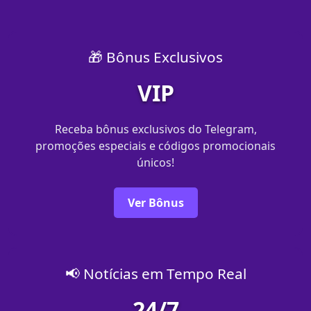
🎁 Bônus Exclusivos
VIP
Receba bônus exclusivos do Telegram,
promoções especiais e códigos promocionais
únicos!
Ver Bônus
📢 Notícias em Tempo Real
24/7