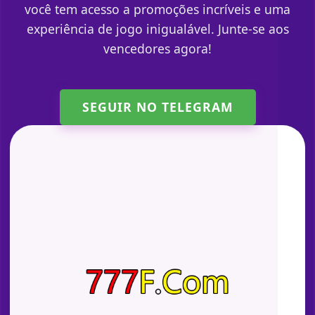
você tem acesso a promoções incríveis e uma
experiência de jogo inigualável. Junte-se aos
vencedores agora!
SEGUIR NO TELEGRAM