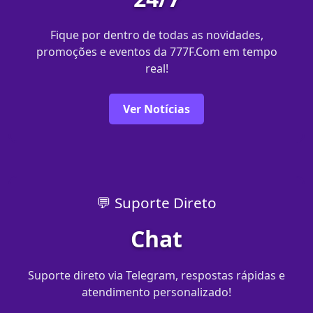
Fique por dentro de todas as novidades,
promoções e eventos da 777F.Com em tempo
real!
Ver Notícias
💬 Suporte Direto
Chat
Suporte direto via Telegram, respostas rápidas e
atendimento personalizado!