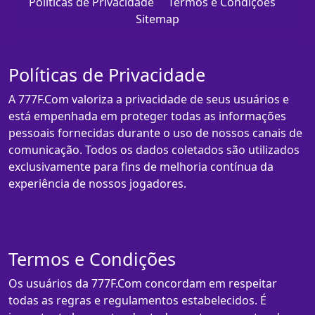
Políticas de Privacidade
Termos e Condições
Sitemap
Políticas de Privacidade
A 777F.Com valoriza a privacidade de seus usuários e
está empenhada em proteger todas as informações
pessoais fornecidas durante o uso de nossos canais de
comunicação. Todos os dados coletados são utilizados
exclusivamente para fins de melhoria contínua da
experiência de nossos jogadores.
Termos e Condições
Os usuários da 777F.Com concordam em respeitar
todas as regras e regulamentos estabelecidos. É