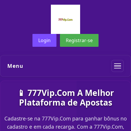
Login
Registrar-se
Menu
📱 777Vip.Com A Melhor
Plataforma de Apostas
Cadastre-se na 777Vip.Com para ganhar bônus no
cadastro e em cada recarga. Com a 777Vip.Com,