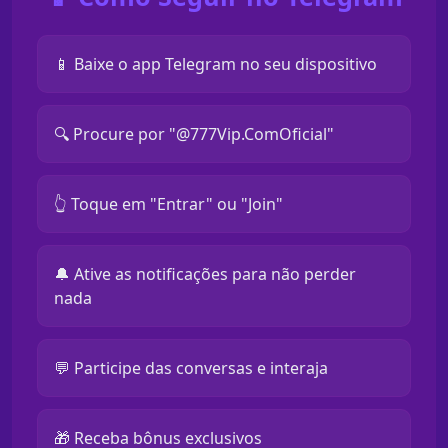
📱 Baixe o app Telegram no seu dispositivo
🔍 Procure por "@777Vip.ComOficial"
👆 Toque em "Entrar" ou "Join"
🔔 Ative as notificações para não perder
nada
💬 Participe das conversas e interaja
🎁 Receba bônus exclusivos