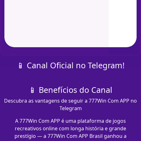
📱 Canal Oficial no Telegram!
📱 Benefícios do Canal
Descubra as vantagens de seguir a 777Win Com APP no
Telegram
A 777Win Com APP é uma plataforma de jogos
recreativos online com longa história e grande
prestígio — a 777Win Com APP Brasil ganhou a