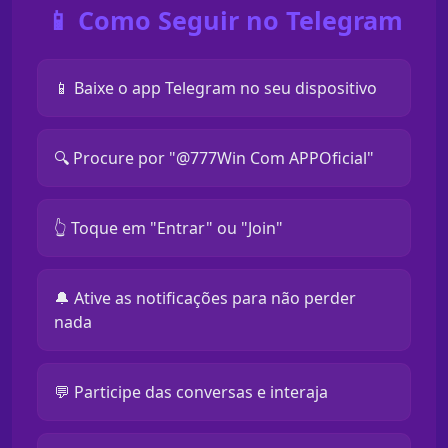
📱 Como Seguir no Telegram
📱 Baixe o app Telegram no seu dispositivo
🔍 Procure por "@777Win Com APPOficial"
👆 Toque em "Entrar" ou "Join"
🔔 Ative as notificações para não perder
nada
💬 Participe das conversas e interaja