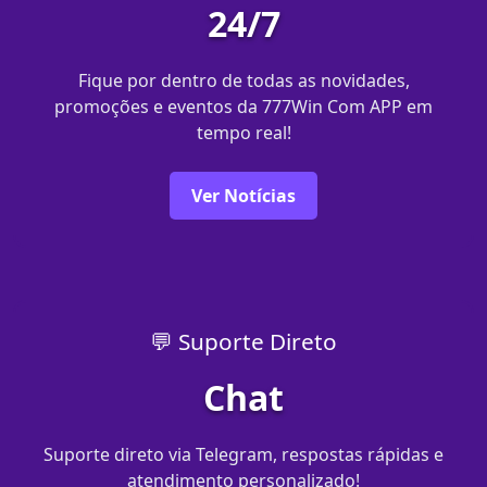
24/7
Fique por dentro de todas as novidades,
promoções e eventos da 777Win Com APP em
tempo real!
Ver Notícias
💬 Suporte Direto
Chat
Suporte direto via Telegram, respostas rápidas e
atendimento personalizado!