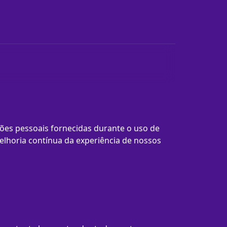
ões pessoais fornecidas durante o uso de
elhoria contínua da experiência de nossos