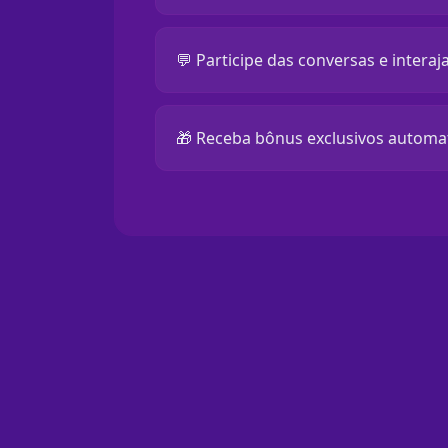
💬 Participe das conversas e interaj
🎁 Receba bônus exclusivos autom