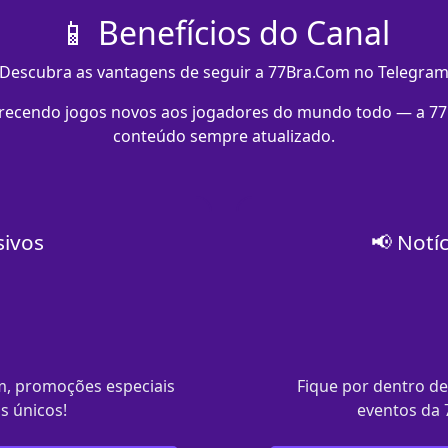
📱 Benefícios do Canal
Descubra as vantagens de seguir a 77Bra.Com no Telegra
ferecendo jogos novos aos jogadores do mundo todo — a 77
conteúdo sempre atualizado.
sivos
📢 Notí
m, promoções especiais
Fique por dentro d
s únicos!
eventos da 