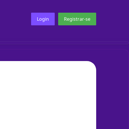
Login
Registrar-se