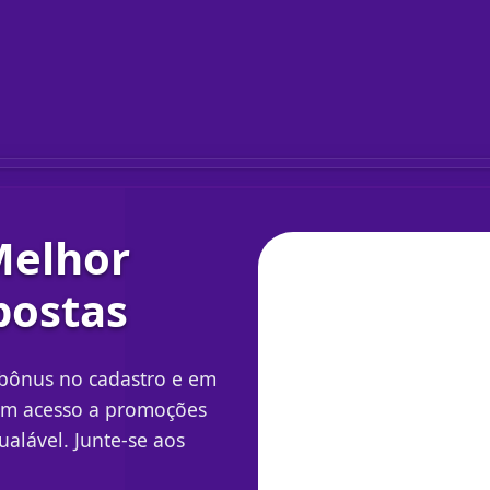
Melhor
postas
bônus no cadastro e em
em acesso a promoções
ualável. Junte-se aos