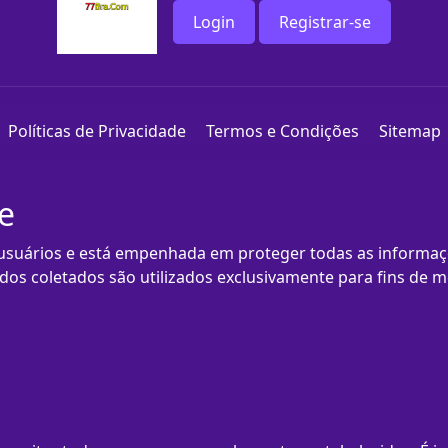
Login
Registrar-se
Políticas de Privacidade
Termos e Condições
Sitemap
de
 usuários e está empenhada em proteger todas as informaç
os coletados são utilizados exclusivamente para fins de m