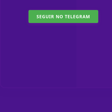
SEGUIR NO TELEGRAM