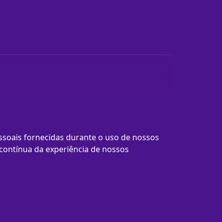
ssoais fornecidas durante o uso de nossos
 contínua da experiência de nossos