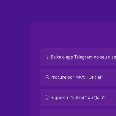
📱 Baixe o app Telegram no seu disp
🔍 Procure por "@79HOficial"
👆 Toque em "Entrar" ou "Join"