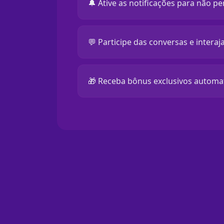
🔔 Ative as notificações para não p
💬 Participe das conversas e interaj
🎁 Receba bônus exclusivos autom