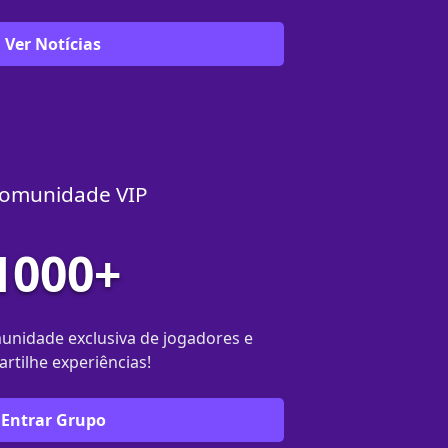
Ver Notícias
Comunidade VIP
1000+
unidade exclusiva de jogadores e
rtilhe experiências!
Entrar Grupo