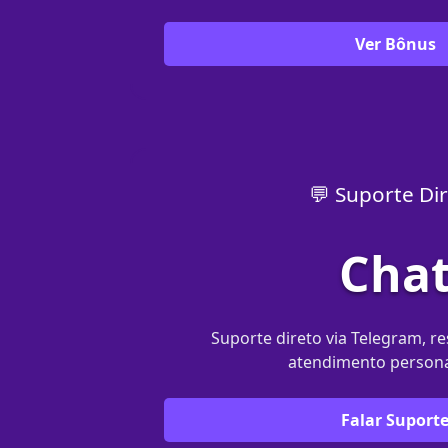
Ver Bônus
💬 Suporte Di
Cha
Suporte direto via Telegram, r
atendimento persona
Falar Suport