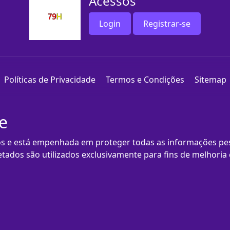
Acessos
Login
Registrar-se
Políticas de Privacidade
Termos e Condições
Sitemap
de
ios e está empenhada em proteger todas as informações pe
tados são utilizados exclusivamente para fins de melhoria