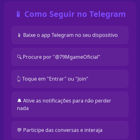
📱 Como Seguir no Telegram
📱 Baixe o app Telegram no seu dispositivo
🔍 Procure por "@79MgameOficial"
👆 Toque em "Entrar" ou "Join"
🔔 Ative as notificações para não perder
nada
💬 Participe das conversas e interaja