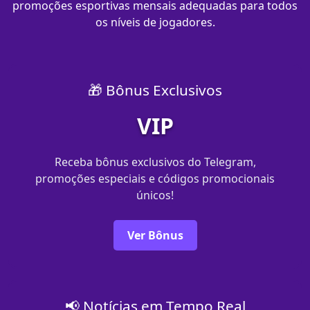
promoções esportivas mensais adequadas para todos
os níveis de jogadores.
🎁 Bônus Exclusivos
VIP
Receba bônus exclusivos do Telegram,
promoções especiais e códigos promocionais
únicos!
Ver Bônus
📢 Notícias em Tempo Real