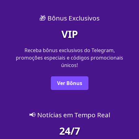
🎁 Bônus Exclusivos
VIP
Receba bônus exclusivos do Telegram,
promoções especiais e códigos promocionais
únicos!
Ver Bônus
📢 Notícias em Tempo Real
24/7