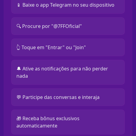
📱 Baixe o app Telegram no seu dispositivo
🔍 Procure por "@7FFOficial"
👆 Toque em "Entrar" ou "Join"
🔔 Ative as notificações para não perder
nada
💬 Participe das conversas e interaja
🎁 Receba bônus exclusivos
automaticamente