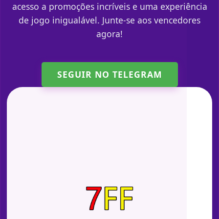
acesso a promoções incríveis e uma experiência
de jogo inigualável. Junte-se aos vencedores
agora!
SEGUIR NO TELEGRAM