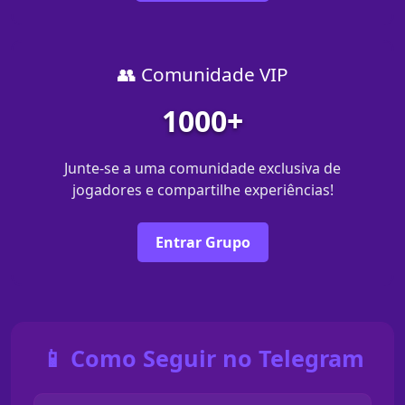
👥 Comunidade VIP
1000+
Junte-se a uma comunidade exclusiva de
jogadores e compartilhe experiências!
Entrar Grupo
📱 Como Seguir no Telegram