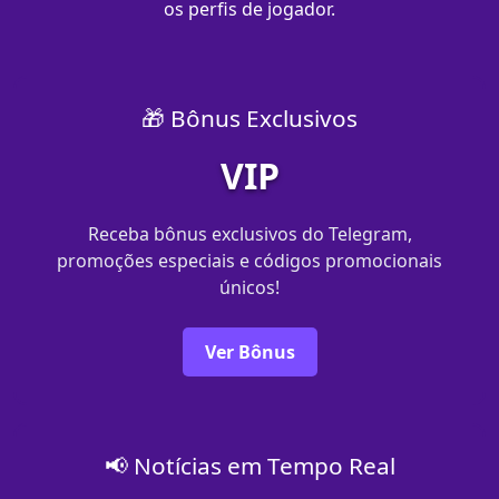
os perfis de jogador.
🎁 Bônus Exclusivos
VIP
Receba bônus exclusivos do Telegram,
promoções especiais e códigos promocionais
únicos!
Ver Bônus
📢 Notícias em Tempo Real