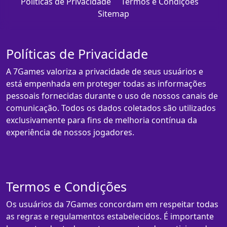
Políticas de Privacidade
Termos e Condições
Sitemap
Políticas de Privacidade
A 7Games valoriza a privacidade de seus usuários e
está empenhada em proteger todas as informações
pessoais fornecidas durante o uso de nossos canais de
comunicação. Todos os dados coletados são utilizados
exclusivamente para fins de melhoria contínua da
experiência de nossos jogadores.
Termos e Condições
Os usuários da 7Games concordam em respeitar todas
as regras e regulamentos estabelecidos. É importante