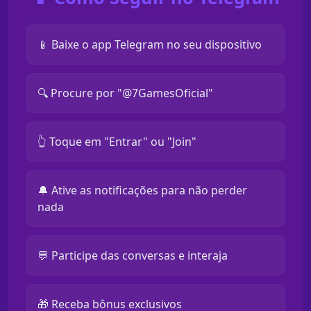
📱 Baixe o app Telegram no seu dispositivo
🔍 Procure por "@7GamesOficial"
👆 Toque em "Entrar" ou "Join"
🔔 Ative as notificações para não perder
nada
💬 Participe das conversas e interaja
🎁 Receba bônus exclusivos