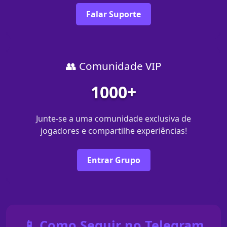
Falar Suporte
👥 Comunidade VIP
1000+
Junte-se a uma comunidade exclusiva de
jogadores e compartilhe experiências!
Entrar Grupo
📱 Como Seguir no Telegram