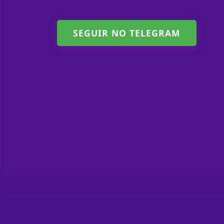
SEGUIR NO TELEGRAM