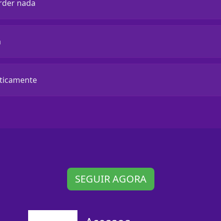
erder nada
a
aticamente
SEGUIR AGORA