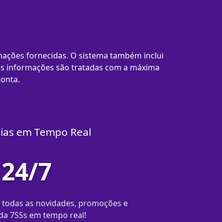
mações fornecidas. O sistema também inclui
 as informações são tratadas com a máxima
ponta.
cias em Tempo Real
24/7
e todas as novidades, promoções e
da 7SSs em tempo real!