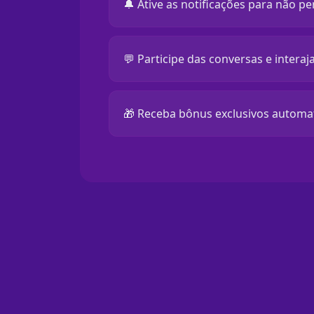
🔔 Ative as notificações para não p
💬 Participe das conversas e interaj
🎁 Receba bônus exclusivos autom