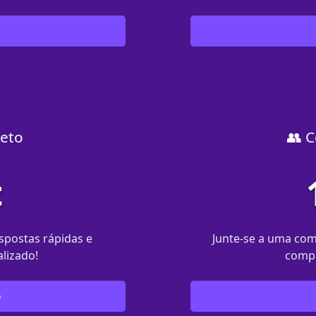
reto
👥 
t
espostas rápidas e
Junte-se a uma com
lizado!
compa
e