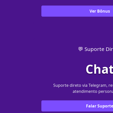
Ver Bônus
💬 Suporte Di
Cha
Suporte direto via Telegram, r
atendimento persona
Falar Suport