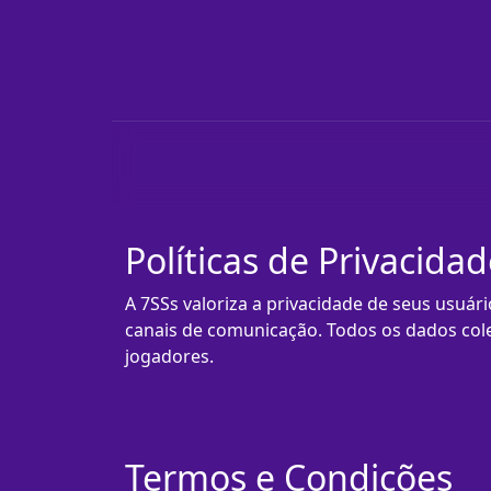
Políticas de Privacida
A 7SSs valoriza a privacidade de seus usuá
canais de comunicação. Todos os dados cole
jogadores.
Termos e Condições