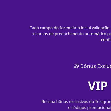
Cada campo do formulário inclui validação
recursos de preenchimento automático par
confi
🎁 Bônus Exclu
VIP
Receba bônus exclusivos do Telegra
e códigos promocionai