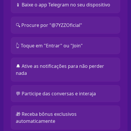
📱 Baixe o app Telegram no seu dispositivo
🔍 Procure por "@7YZZOficial"
👆 Toque em "Entrar" ou "Join"
🔔 Ative as notificações para não perder
nada
💬 Participe das conversas e interaja
🎁 Receba bônus exclusivos
automaticamente