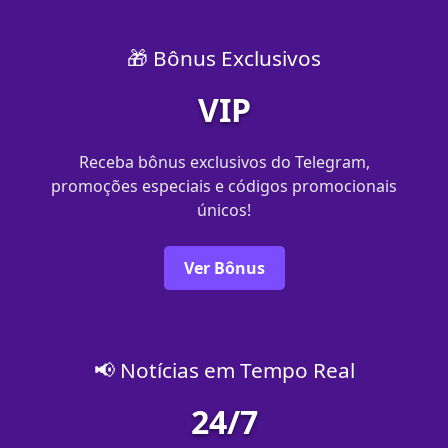
🎁 Bônus Exclusivos
VIP
Receba bônus exclusivos do Telegram,
promoções especiais e códigos promocionais
únicos!
Ver Bônus
📢 Notícias em Tempo Real
24/7