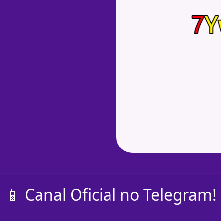
📱 Canal Oficial no Telegram!