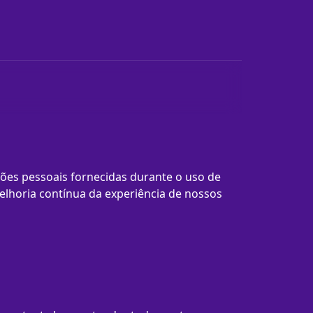
ões pessoais fornecidas durante o uso de
elhoria contínua da experiência de nossos