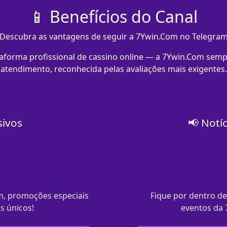
📱 Benefícios do Canal
Descubra as vantagens de seguir a 7Ywin.Com no Telegra
taforma profissional de cassino online — a 7Ywin.Com sem
atendimento, reconhecida pelas avaliações mais exigentes.
sivos
📢 Notí
m, promoções especiais
Fique por dentro d
s únicos!
eventos da 