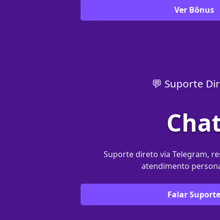
Ver Bônus
💬 Suporte Di
Cha
Suporte direto via Telegram, r
atendimento persona
Falar Suport