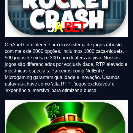
O 5Abet.Com oferece um ecossistema de jogos robusto
com mais de 2000 opções. Incluímos 1000 caça-níqueis,
500 jogos de mesa e 300 com dealers ao vivo. Nossos
jogos são diferenciados por exclusividade, RTP elevado e
mecânicas especiais. Parceiros como NetEnt e
Microgaming garantem qualidade e inovação. Usamos
palavras-chave como 'alta RTP', 'jogos exclusivos' e
'experiência imersiva' para otimizar a busca.