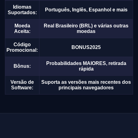
Idiomas
Português, Inglês, Espanhol e mais
Suportados:
Moeda
Real Brasileiro (BRL) e várias outras
Aceita:
moedas
Código
BONUS2025
Promocional:
Probabilidades MAIORES, retirada
Bônus:
rápida
Versão de
Suporta as versões mais recentes dos
Software:
principais navegadores